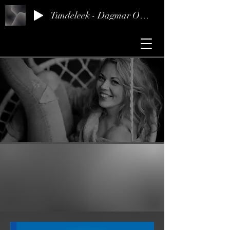
Tundeleek - Dagmar Õunap
Dagmar Music
Muusik, laulja, laulukirjutaja
Tere tulemast minu kodulehele!
Muusika on minu töö, hobi, kirg ja elustiil.
Olen rõõmus, kui saan Sulle oma oskustega kasulik olla.