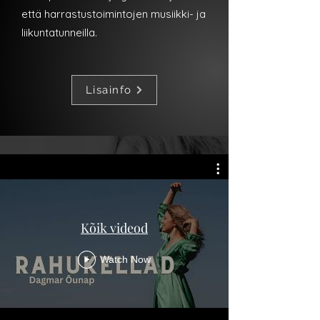
että harrastustoimintojen musiikki- ja
liikuntatunneilla.
Lisainfo
Kõik videod
Watch Now