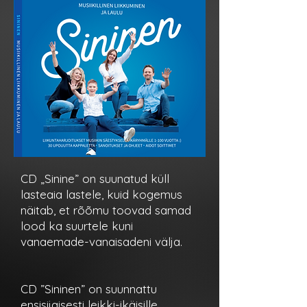
CD „Sinine” on suunatud küll
lasteaia lastele, kuid kogemus
näitab, et rõõmu toovad samad
lood ka suurtele kuni
vanaemade-vanaisadeni välja.
CD ”Sininen” on suunnattu
ensisijaisesti leikki-ikäisille