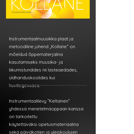
Instrumentaalmuusikka plaat ja
metoodiline juhend „Kollane“ on
mõeldud õppematerjalina
kasutamiseks muusika- ja
liikumistundides nii lasteaedades,
üldhariduskoolides kui
huvitegevuses.
Instrumentaalilevy ”Keltainen”
yhdessä menetelmäoppaan kanssa
on tarkoitettu
käytettäväksi opetusmateriaalina
sekä päiväkotien ja yleiskoulujen